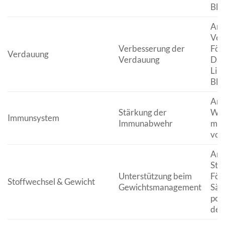
Blu
Anr
Ver
Verbesserung der
För
Verdauung
Verdauung
Dar
Lin
Blä
Ant
Stärkung der
Wir
Immunsystem
Immunabwehr
mit
vor
Anr
Sto
Unterstützung beim
För
Stoffwechsel & Gewicht
Gewichtsmanagement
Sät
pot
der