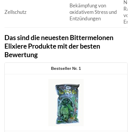
Neut
Bekämpfung von
Rad
Zellschutz
oxidativem Stress und
von
Entzündungen
Ent
Das sind die neuesten Bittermelonen
Elixiere Produkte mit der besten
Bewertung
1