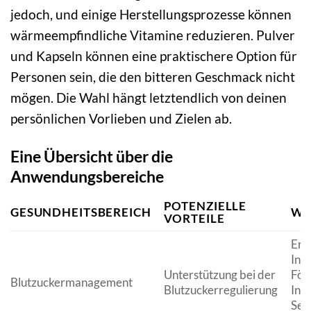
jedoch, und einige Herstellungsprozesse können
wärmeempfindliche Vitamine reduzieren. Pulver
und Kapseln können eine praktischere Option für
Personen sein, die den bitteren Geschmack nicht
mögen. Die Wahl hängt letztendlich von deinen
persönlichen Vorlieben und Zielen ab.
Eine Übersicht über die
Anwendungsbereiche
POTENZIELLE
GESUNDHEITSBEREICH
WI
VORTEILE
Erh
Insu
Unterstützung bei der
För
Blutzuckermanagement
Blutzuckerregulierung
Insu
Sen