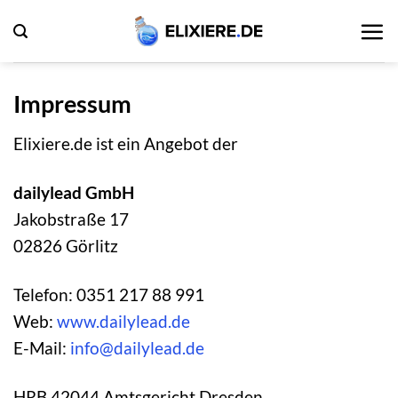
Zum
Inhalt
springen
Impressum
Elixiere.de ist ein Angebot der
dailylead GmbH
Jakobstraße 17
02826 Görlitz
Telefon: 0351 217 88 991
Web:
www.dailylead.de
E-Mail:
info@dailylead.de
HRB 42044 Amtsgericht Dresden