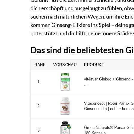
dich erschöpft und ausgelaugt zu fühlen, obwo
suchen nach natürlichen Wegen, um ihre Ener
kommen Ginseng-Elixiere ins Spiel – deine ga
unterstützt und dir hilft, deine innere Stärk
Das sind die beliebtesten 
RANK
VORSCHAU
PRODUKT
vit4ever Ginkgo + Ginseng - 
1
...
Vitaconcept | Roter Panax 
2
Ginsenoside) | echter korean
Green Naturals® Panax Gin
3
180 Kapseln ...