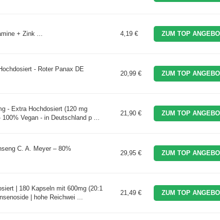
mine + Zink ...
4,19 €
ZUM TOP ANGEBO
Hochdosiert - Roter Panax DE
20,99 €
ZUM TOP ANGEBO
g - Extra Hochdosiert (120 mg
21,90 €
ZUM TOP ANGEBO
- 100% Vegan - in Deutschland p ...
seng C. A. Meyer – 80%
29,95 €
ZUM TOP ANGEBO
.
iert | 180 Kapseln mit 600mg (20:1
21,49 €
ZUM TOP ANGEBO
nsenoside | hohe Reichwei ...