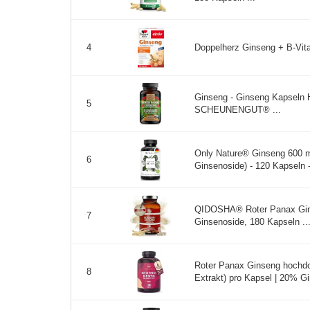
Doppelherz Ginseng + B-Vita
4
Ginseng - Ginseng Kapseln 
5
SCHEUNENGUT® ...
Only Nature® Ginseng 600 m
6
Ginsenoside) - 120 Kapseln 
QIDOSHA® Roter Panax Gin
7
Ginsenoside, 180 Kapseln ..
Roter Panax Ginseng hochdos
8
Extrakt) pro Kapsel | 20% Gi