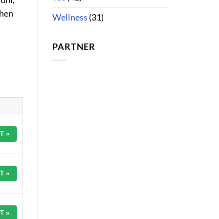
chen
Wellness
(31)
PARTNER
T »
T »
T »