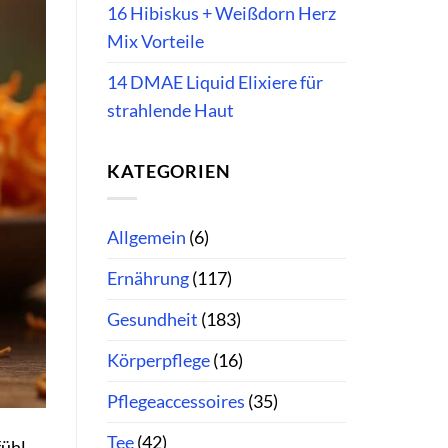
16 Hibiskus + Weißdorn Herz
Mix Vorteile
14 DMAE Liquid Elixiere für
strahlende Haut
KATEGORIEN
Allgemein
(6)
Ernährung
(117)
Gesundheit
(183)
Körperpflege
(16)
Pflegeaccessoires
(35)
Tee
(42)
ühl,