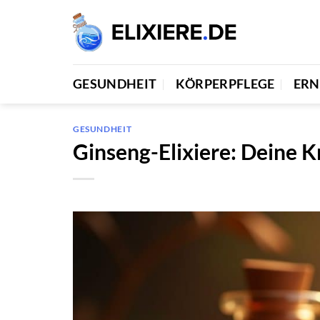
Zum
Inhalt
springen
GESUNDHEIT
KÖRPERPFLEGE
ER
GESUNDHEIT
Ginseng-Elixiere: Deine K