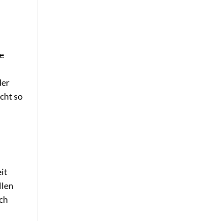
e
der
icht so
it
llen
ich