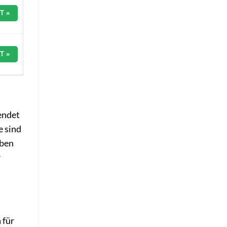
T »
T »
wendet
e sind
eben
r
 für