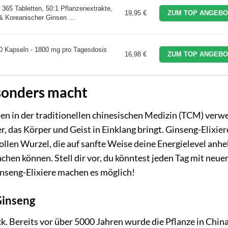
365 Tabletten, 50:1 Pflanzenextrakte,
19,95 €
ZUM TOP ANGEBO
& Koreanischer Ginsen ...
0 Kapseln - 1800 mg pro Tagesdosis
16,98 €
ZUM TOP ANGEBO
sonders macht
rten in der traditionellen chinesischen Medizin (TCM) ver
er, das Körper und Geist in Einklang bringt. Ginseng-Elixier
ollen Wurzel, die auf sanfte Weise deine Energielevel anh
hen können. Stell dir vor, du könntest jeden Tag mit neue
nseng-Elixiere machen es möglich!
Ginseng
k. Bereits vor über 5000 Jahren wurde die Pflanze in China