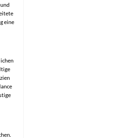
 und
eitete
g eine
lichen
ltige
nzien
alance
stige
chen.