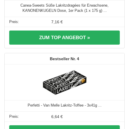
Canea-Sweets Süße Lakritzdragées für Erwachsene,
KANONENKUGELN Dose, 1er Pack (1 x 175 g) ...
7,16 €
ZUM TOP ANGEBOT »
4
Perfetti - Van Melle Lakritz-Toffee - 3x41g ...
6,64 €