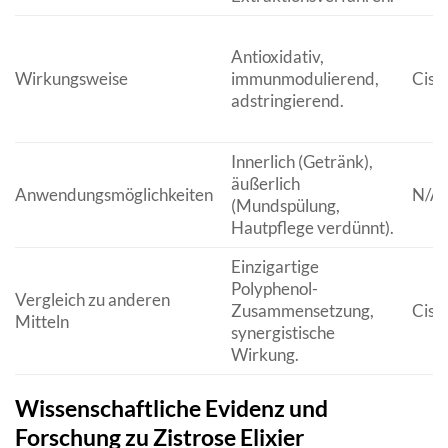
Antioxidativ,
Wirkungsweise
immunmodulierend,
Cist
adstringierend.
Innerlich (Getränk),
äußerlich
Anwendungsmöglichkeiten
N/A
(Mundspülung,
Hautpflege verdünnt).
Einzigartige
Polyphenol-
Vergleich zu anderen
Zusammensetzung,
Cist
Mitteln
synergistische
Wirkung.
Wissenschaftliche Evidenz und
Forschung zu Zistrose Elixier